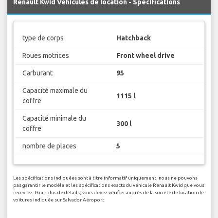
Renault Kwid Véhicules de location - Spécifications
type de corps
Hatchback
Roues motrices
Front wheel drive
Carburant
95
Capacité maximale du
1115 l
coffre
Capacité minimale du
300 l
coffre
nombre de places
5
Les spécifications indiquées sont à titre informatif uniquement, nous ne pouvons
pas garantir le modèle et les spécifications exacts du véhicule Renault Kwid que vous
recevrez. Pour plus de détails, vous devez vérifier auprès de la société de location de
voitures indiquée sur Salvador Aéroport.