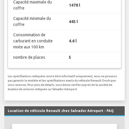
Capacité maximale du
1478 l
coffre
Capacité minimale du
445 l
coffre
Consommation de
carburant en conduite
4.6 l
mixte aux 100 km
nombre de places
5
Les spécifications indiquées sont à titre informatif uniquement, nous ne pouvons
pas garantir le modèle et les spécifications exacts du véhicule Renault Oroch que
vous recevrez. Pour plus de détails, vous devez vérifier auprès de la société de
location de voitures indiquée sur Salvador Aéroport.
Location de véhicule Renault chez Salvador Aéroport - FAQ