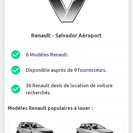
Renault - Salvador Aéroport
check_circle
6
Modèles Renault
.
check_circle
Disponible auprès de
9 fournisseurs
.
30 Renault devis de location de voiture
check_circle
recherchés.
Modèles Renault populaires à louer :