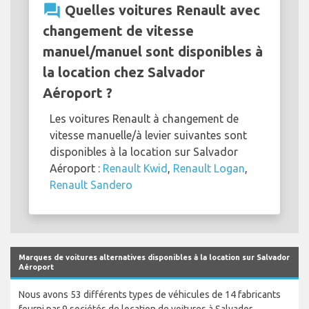
question_answer
Quelles voitures Renault avec
changement de vitesse
manuel/manuel sont disponibles à
la location chez Salvador
Aéroport ?
Les voitures Renault à changement de
vitesse manuelle/à levier suivantes sont
disponibles à la location sur Salvador
Aéroport :
Renault Kwid
,
Renault Logan
,
Renault Sandero
Marques de voitures alternatives disponibles à la location sur Salvador
Aéroport
Nous avons 53 différents types de véhicules de 14 fabricants
fourni par 9 sociétés de location de voitures à Salvador