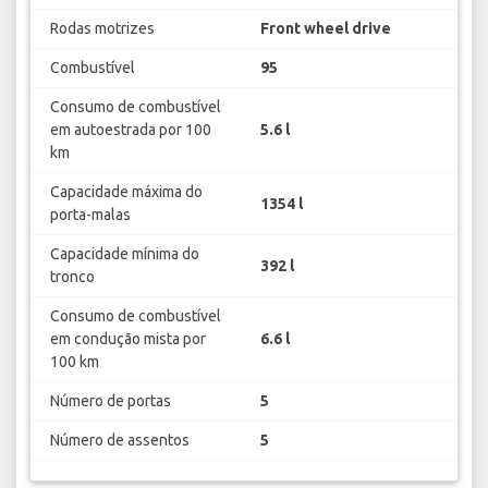
Rodas motrizes
Front wheel drive
Combustível
95
Consumo de combustível
em autoestrada por 100
5.6 l
km
Capacidade máxima do
1354 l
porta-malas
Capacidade mínima do
392 l
tronco
Consumo de combustível
em condução mista por
6.6 l
100 km
Número de portas
5
Número de assentos
5