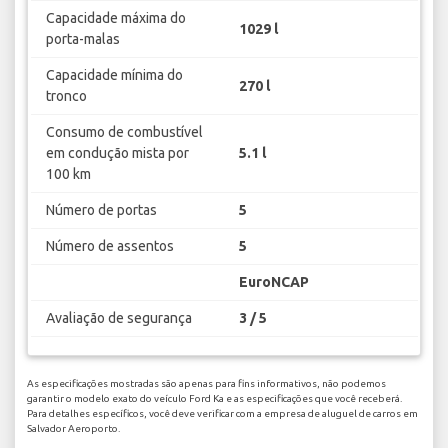
Capacidade máxima do
1029 l
porta-malas
Capacidade mínima do
270 l
tronco
Consumo de combustível
em condução mista por
5.1 l
100 km
Número de portas
5
Número de assentos
5
EuroNCAP
Avaliação de segurança
3 / 5
As especificações mostradas são apenas para fins informativos, não podemos
garantir o modelo exato do veículo Ford Ka e as especificações que você receberá.
Para detalhes específicos, você deve verificar com a empresa de aluguel de carros em
Salvador Aeroporto.