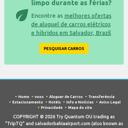
limpo durante as férias?
eco
Encontre as
melhores ofertas
de aluguel de carros elétricos
e híbridos em Salvador, Brazil
PESQUISAR CARROS
Home
voos
Aluguer de Carros
Transferência
Estacionamento
Hotéis
Info e Notícias
Aviso Legal
Privacidade
Mapa do site
COPYRIGHT © 2026 Try Quantum OU trading as
"TripTQ" and salvadorbahiaairport.com (also known as