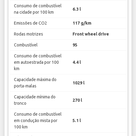
Consumo de combustível
6.3 l
na cidade por 100 km
Emissões de CO2
117 g/km
Rodas motrizes
Front wheel drive
Combustível
95
Consumo de combustível
em autoestrada por 100
4.4 l
km
Capacidade máxima do
1029 l
porta-malas
Capacidade mínima do
270 l
tronco
Consumo de combustível
em condução mista por
5.1 l
100 km