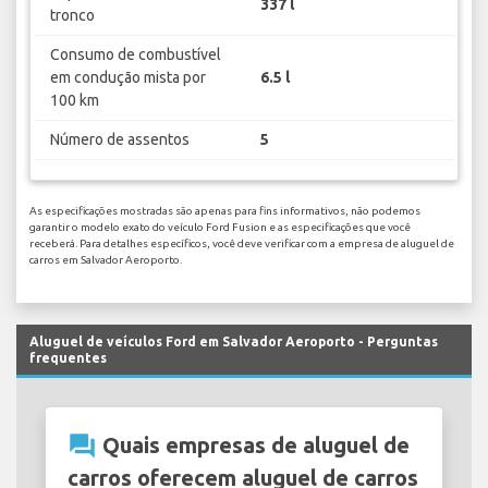
337 l
tronco
Consumo de combustível
em condução mista por
6.5 l
100 km
Número de assentos
5
As especificações mostradas são apenas para fins informativos, não podemos
garantir o modelo exato do veículo Ford Fusion e as especificações que você
receberá. Para detalhes específicos, você deve verificar com a empresa de aluguel de
carros em Salvador Aeroporto.
Aluguel de veículos Ford em Salvador Aeroporto - Perguntas
frequentes
question_answer
Quais empresas de aluguel de
carros oferecem aluguel de carros