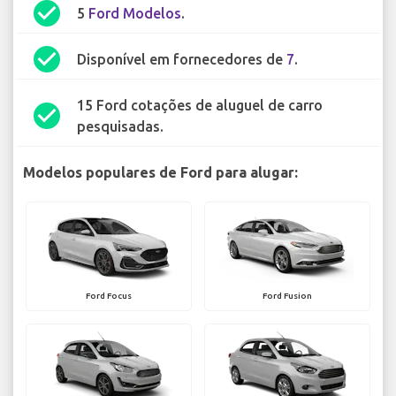
check_circle
5
Ford Modelos
.
check_circle
Disponível em fornecedores de
7
.
15 Ford cotações de aluguel de carro
check_circle
pesquisadas.
Modelos populares de Ford para alugar:
Ford Focus
Ford Fusion