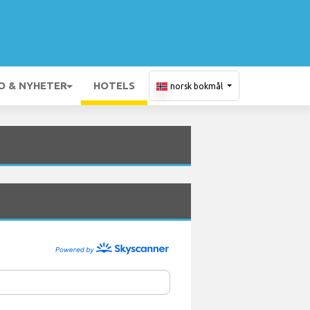
O & NYHETER
HOTELS
norsk bokmål