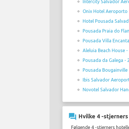
Intercity Salvador Aer
Onix Hotel Aeroporto -
Hotel Pousada Salvado
Pousada Praia do Flam
Pousada Villa Encant
Aleluia Beach House - 
Pousada da Galega - 2
Pousada Bougainville -
Ibis Salvador Aeropor
Novotel Salvador Hang
question_answer
Hvilke 4 -stjerners
Følgende 4 -stjerners hotel