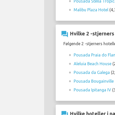
Pousada Stella Tropic
Malibu Plaza Hotel
(4,
question_answer
Hvilke 2 -stjerners
Følgende 2 -stjerners hotel
Pousada Praia do Fl
Aleluia Beach House
(
Pousada da Galega
(2
Pousada Bougainville
Pousada Ipitanga IV
(3
question_answer
Hvilke hoteller i n