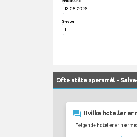
Ofte stilte spørsmål - Salva
question_answer
Hvilke hoteller er
Følgende hoteller er nærmes