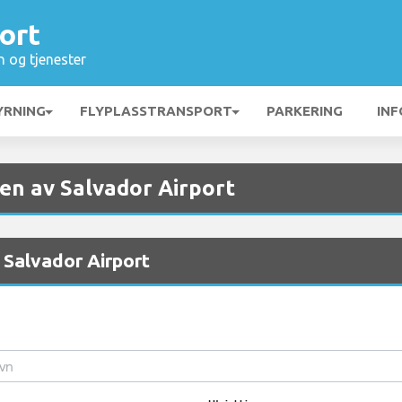
ort
n og tjenester
YRNING
FLYPLASSTRANSPORT
PARKERING
INF
ten av Salvador Airport
v Salvador Airport