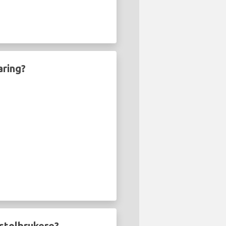
aring?
estolbrukere?