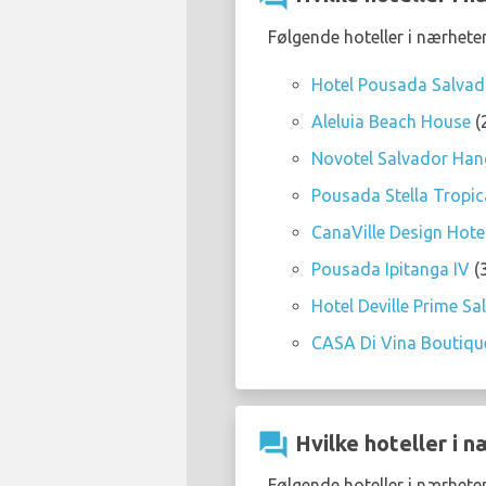
Følgende hoteller i nærheten
Hotel Pousada Salvad
Aleluia Beach House
(
Novotel Salvador Han
Pousada Stella Tropic
CanaVille Design Hote
Pousada Ipitanga IV
(3
Hotel Deville Prime Sa
CASA Di Vina Boutiqu
question_answer
Hvilke hoteller i 
Følgende hoteller i nærhete