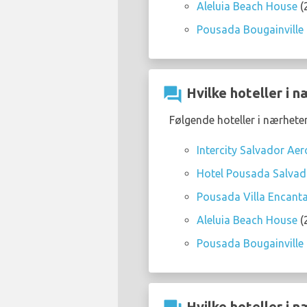
Aleluia Beach House
(
Pousada Bougainville
question_answer
Hvilke hoteller i 
Følgende hoteller i nærhete
Intercity Salvador Ae
Hotel Pousada Salvad
Pousada Villa Encan
Aleluia Beach House
(
Pousada Bougainville
Hvilke hoteller i n