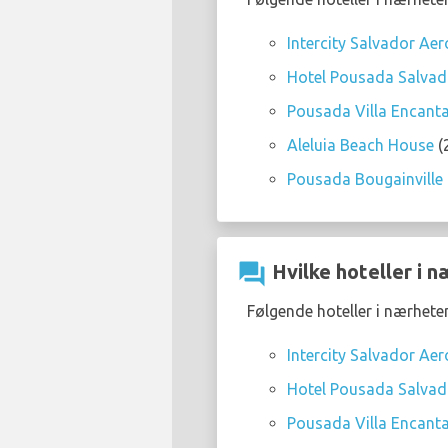
Intercity Salvador Ae
Hotel Pousada Salvad
Pousada Villa Encan
Aleluia Beach House
(
Pousada Bougainville
question_answer
Hvilke hoteller i n
Følgende hoteller i nærheten
Intercity Salvador Ae
Hotel Pousada Salvad
Pousada Villa Encan