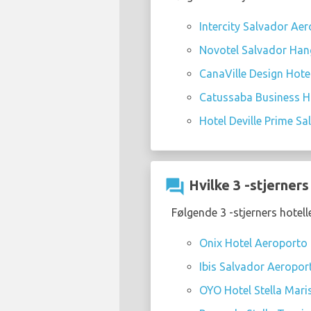
Intercity Salvador Ae
Novotel Salvador Han
CanaVille Design Hote
Catussaba Business H
Hotel Deville Prime Sa
question_answer
Hvilke 3 -stjerners
Følgende 3 -stjerners hotel
Onix Hotel Aeroporto
Ibis Salvador Aeropo
OYO Hotel Stella Mari