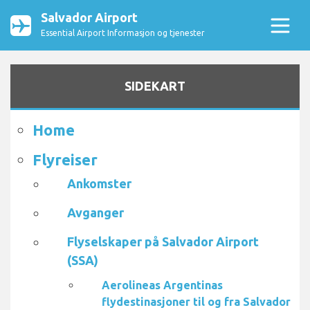
Salvador Airport
Essential Airport Informasjon og tjenester
SIDEKART
Home
Flyreiser
Ankomster
Avganger
Flyselskaper på Salvador Airport
(SSA)
Aerolineas Argentinas
flydestinasjoner til og fra Salvador