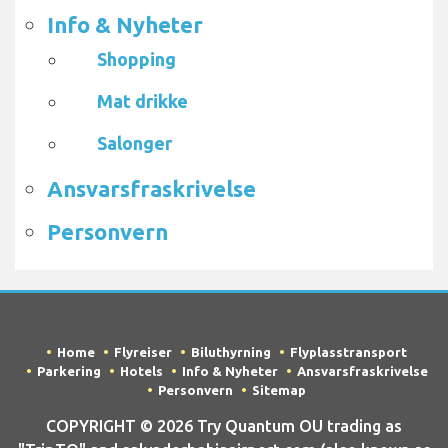
Info & Nyheter
Shopping
Mat drikke
Salonger
Ansvarsfraskrivelse
Personvern
Home
Flyreiser
Biluthyrning
Flyplasstransport
Parkering
Hotels
Info & Nyheter
Ansvarsfraskrivelse
Personvern
Sitemap
COPYRIGHT © 2026 Try Quantum OU trading as