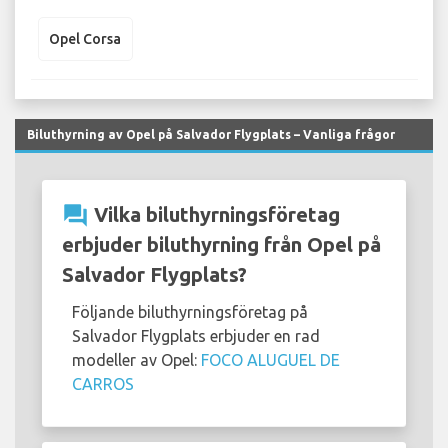
Opel Corsa
Biluthyrning av Opel på Salvador Flygplats – Vanliga frågor
question_answer
Vilka biluthyrningsföretag
erbjuder biluthyrning från Opel på
Salvador Flygplats?
Följande biluthyrningsföretag på
Salvador Flygplats erbjuder en rad
modeller av Opel:
FOCO ALUGUEL DE
CARROS