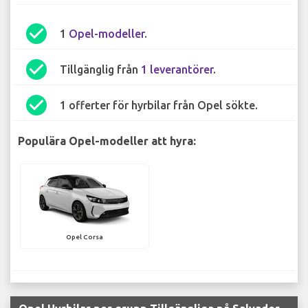
check_circle
1
Opel-modeller
.
check_circle
Tillgänglig från
1 leverantörer
.
check_circle
1 offerter för hyrbilar från Opel sökte.
Populära Opel-modeller att hyra:
Opel Corsa