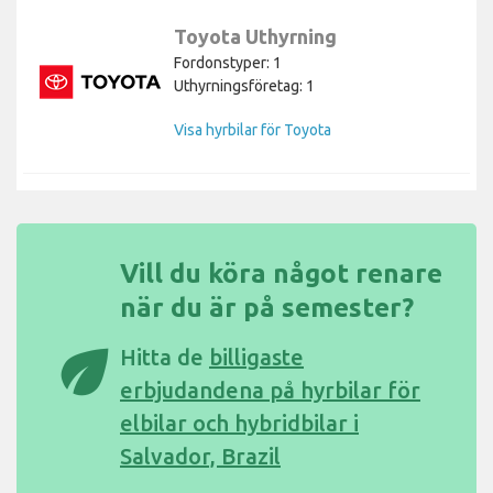
Toyota Uthyrning
Fordonstyper: 1
Uthyrningsföretag: 1
Visa hyrbilar för Toyota
Vill du köra något renare
när du är på semester?
eco
Hitta de
billigaste
erbjudandena på hyrbilar för
elbilar och hybridbilar i
Salvador, Brazil